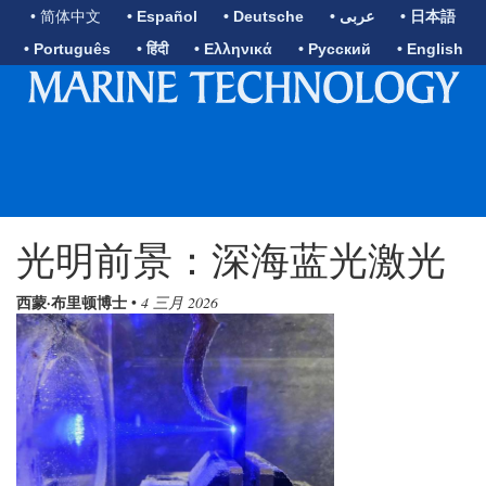
• 简体中文
• Español
• Deutsche
• عربى
• 日本語
• Português
• हिंदी
• Ελληνικά
• Русский
• English
光明前景：深海蓝光激光
西蒙·布里顿博士
•
4 三月 2026