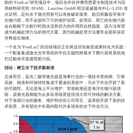
助的“FoulLas”研究项目中，项目合作伙伴弗劳恩霍夫制造技术与应
用材料研究所 (IFAM)、Laserline GmbH 和汉诺威激光中心 (LZH) 首
次证明，定向水下激光照射可以有效破坏藻类、贻贝和藤壶等海洋
生物污损，而不会损伤下方的保护涂层。处理后，死亡的生物污损
会在船舶下次航行时因水流剪切力的作用而自然脱落。该方法有望
成为机械处理方法的替代方案，因为机械处理方法通常会损坏涂层
并释放生物体。
一个名为“FoulLas2”的后续项目正在将这些实验室成果转化为实践：
一个配备集成激光光学系统的半自主磁性附着水下爬行器将系统地
扫过船体并直接照射污垢。
结论：树立水下技术新标准
总体而言，蓝光二极管激光器是海事行业的一项技术里程碑。它将
高效、精准和环保特性集成于紧凑的系统中，为水下作业开辟了新
的可能性。无论是海上平台维护、管道检测还是海洋生物污损清
除，该激光器都能为众多应用场景提供强大而可持续的解决方案。
对于海底行业的服务、维护和供应公司而言，该系统开辟了新的技
术前景，并有望在中长期内取代许多现有的水下作业方法。