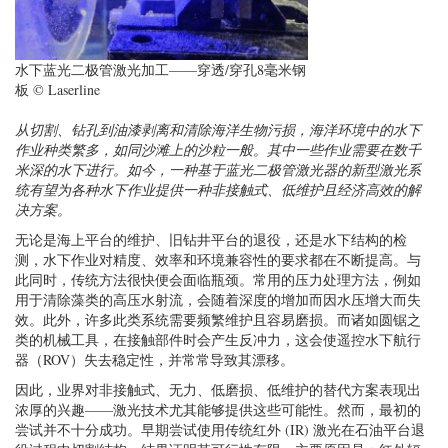
水下蓝光二极管激光加工——穿透/穿孔8毫米钢
板 © Laserline
从切割、钻孔到油漆剥离和清除海洋生物污损，海洋环境中的水下
作业种类繁多，如同沙滩上的沙粒一般。其中一些作业需要在数千
米深的水下进行。如今，一种基于蓝光二极管激光器的新型激光系
统有望为各种水下作业提供一种非接触式、低维护且经济高效的解
决方案。
无论是海上平台的维护、旧钻井平台的退役，还是水下结构的检
测，水下作业对精度、效率和环境兼容性的要求都在不断提高。与
此同时，传统方法很快便会面临瓶颈。常用的压力处理方法，例如
用于清除藻类的高压水射流，会随着深度的增加而因水压增大而失
效。此外，许多此类系统需要频繁维护且容易磨损。而诸如圆锯之
类的机械工具，在接触部件时会产生反冲力，这会使遥控水下航行
器（ROV）失去稳定性，并常常导致其漂移。
因此，业界对非接触式、无力、低磨损、低维护的替代方案表现出
浓厚的兴趣——激光技术尤其能够提供这些可能性。然而，最初的
尝试并不十分成功。早期尝试使用传统红外 (IR) 激光在石油平台退