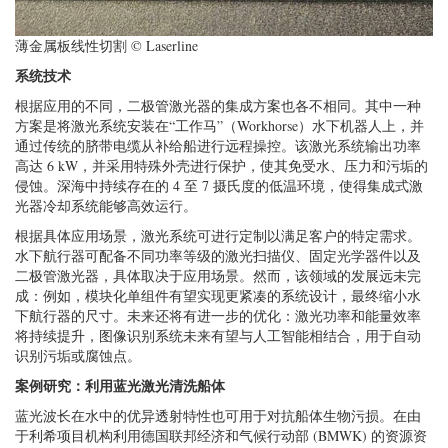
薄金属板线性切割 © Laserline
系统技术
根据应用的不同，二极管激光器的集成方案也各不相同。其中一种
方案是将激光系统安装在“工作马”（Workhorse）水下机器人上，并
通过传统的脐带电缆从补给船进行远程操控。该激光系统输出功率
高达 6 kW，并采用特殊外壳进行保护，使其免受水、压力和污垢的
侵蚀。深海中持续存在的 4 至 7 摄氏度的低温环境，使得集成式激
光器冷却系统能够高效运行。
根据具体应用场景，激光系统可进行定制以满足客户的特定需求。
水下航行器可配备不同功率等级的激光扫描仪、固定光学器件以及
二极管激光器，具体取决于应用场景。然而，该领域的发展远未完
成：例如，模块化单组件有望实现更紧凑的系统设计，最终缩小水
下航行器的尺寸。未来还将有进一步的优化：激光功率和能量效率
将持续提升，图像识别系统未来有望与人工智能相结合，用于自动
识别污垢或腐蚀点。
案例研究：利用蓝光激光清洗船体
蓝光波长在水中的优异透射特性也可用于对抗船体生物污损。在由
于利希项目机构利用德国联邦经济和气候行动部 (BMWK) 的资源资