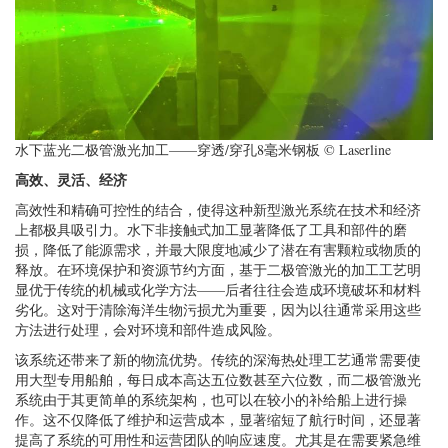
水下蓝光二极管激光加工——穿透/穿孔8毫米钢板 © Laserline
高效、灵活、经济
高效性和精确可控性的结合，使得这种新型激光系统在技术和经济
上都极具吸引力。水下非接触式加工显著降低了工具和部件的磨
损，降低了能源需求，并最大限度地减少了潜在有害颗粒或物质的
释放。在环境保护和资源节约方面，基于二极管激光的加工工艺明
显优于传统的机械或化学方法——后者往往会造成环境破坏和材料
劣化。这对于清除海洋生物污损尤为重要，因为以往通常采用这些
方法进行处理，会对环境和部件造成风险。
该系统还带来了新的物流优势。传统的深海热处理工艺通常需要使
用大型专用船舶，每日成本高达五位数甚至六位数，而二极管激光
系统由于其更简单的系统架构，也可以在较小的补给船上进行操
作。这不仅降低了维护和运营成本，显著缩短了航行时间，还显著
提高了系统的可用性和运营团队的响应速度。尤其是在需要紧急维