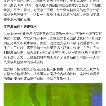
役过程中切割结构，结果证明其可行性有限。主要原因是：红外辐
射（波长 1000 纳米）在几厘米的范围内就会被水完全吸收，导致能
量损失巨大。因此，对于水下应用，红外激光切割只能使用空气喷
嘴或充气腔进行——这是一个复杂且成本高昂的过程，也限制了其
在更深水域的应用。
蓝光激光作为关键技术
Laserline公司新开发的基于蓝色二极管激光器的水下激光系统有望解
决这一难题。与红外辐射不同，这些激光器发出的波长约为445纳米
的蓝光几乎不被水吸收。因此，这些激光器具有极佳的透射率，即
使在加工过程中需要跨越一米甚至更远的距离，也能（几乎）完全
利用激光功率。结合高达6千瓦的激光功率，这一物理优势为直接在
水下进行无力、无接触的材料加工开辟了诸多新的可能性——无需
气室或其他复杂的基础设施。
激光线二极管激光系统还具有极高的精度：例如，激光光斑尺寸可
以微米级精度调节，功率可以在毫秒级内精确控制。这种快速调节
功率的能力使该系统特别适用于深空复杂作业。