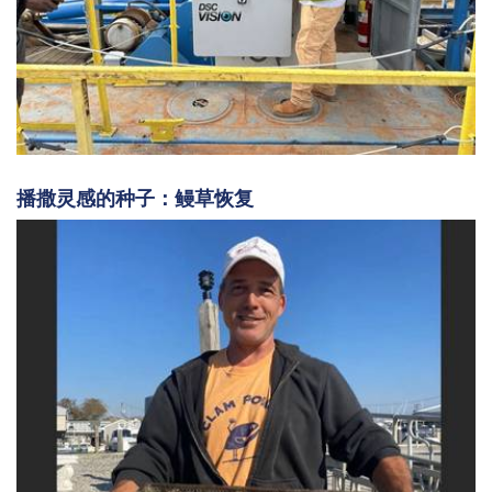
播撒灵感的种子：鳗草恢复