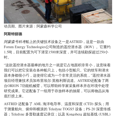
动员期。图片来源：阿蒙森科学公司
阿斯特丽德
阿蒙森号科考
船上的关键技术设备之一是ASTRID，这是一款由
Forum Energy Technologies公司制造的遥控潜水器（ROV）。它重约
1.5吨，目前配置为可下潜至1500米深度，并可连续勘探超过250小
时。
“这款遥控潜水器最棒的地方之一就是它占地面积非常小，这意味着
我们可以把它安装在各种船只上，包括小型船只。它的绞车和潜水
器本身都很小巧，这使得它成为一个非常灵活的系统，”遥控潜水器
项目经理兼技术员加布里埃尔·英格利斯说道。ASTRID还配备了两
台ORION 7功能机械臂，可以帮助科学家采集样本并在环境中处理
研究成果。它还配备了一组用于存放样本的抽屉，可以将物品从海
底打捞上来。
ASTRID 还配备了 AML 海洋电导率、温度和深度 (CTD) 探头；用
于测量航向、俯仰和横滚的 Teledyne TOGS5 设备；PS-20 深度传感
器；Teledyne 多普勒速度记录仪；以及 Kongsberg 超短基线 (USBL)