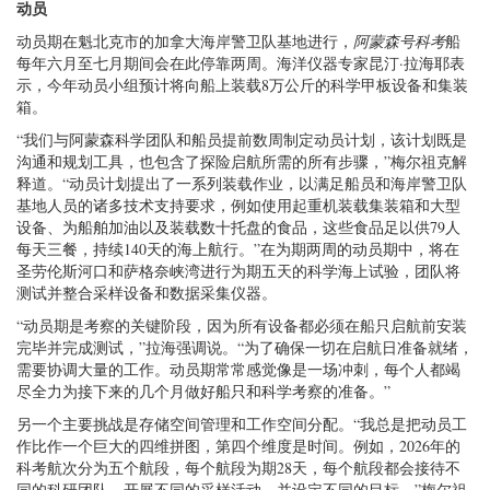
动员
动员期在魁北克市的加拿大海岸警卫队基地进行，
阿蒙森号科考
船
每年六月至七月期间会在此停靠两周。海洋仪器专家昆汀·拉海耶表
示，今年动员小组预计将向船上装载8万公斤的科学甲板设备和集装
箱。
“我们与阿蒙森科学团队和船员提前数周制定动员计划，该计划既是
沟通和规划工具，也包含了探险启航所需的所有步骤，”梅尔祖克解
释道。“动员计划提出了一系列装载作业，以满足船员和海岸警卫队
基地人员的诸多技术支持要求，例如使用起重机装载集装箱和大型
设备、为船舶加油以及装载数十托盘的食品，这些食品足以供79人
每天三餐，持续140天的海上航行。”在为期两周的动员期中，将在
圣劳伦斯河口和萨格奈峡湾进行为期五天的科学海上试验，团队将
测试并整合采样设备和数据采集仪器。
“动员期是考察的关键阶段，因为所有设备都必须在船只启航前安装
完毕并完成测试，”拉海强调说。“为了确保一切在启航日准备就绪，
需要协调大量的工作。动员期常常感觉像是一场冲刺，每个人都竭
尽全力为接下来的几个月做好船只和科学考察的准备。”
另一个主要挑战是存储空间管理和工作空间分配。“我总是把动员工
作比作一个巨大的四维拼图，第四个维度是时间。例如，2026年的
科考航次分为五个航段，每个航段为期28天，每个航段都会接待不
同的科研团队，开展不同的采样活动，并设定不同的目标，”梅尔祖