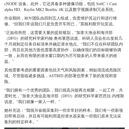
cNODE 设备。此外，它还具备多种摄像功能，包括 SubC 1 Cam
alpha HD、Rayfin MK2 Benthic 4K 以及数字视频录制冗余系统。
作业期间，ROV团队由四到五人组成，负责维护其运行和进行维
修。“但我们常说我们只是负责开车而已，”英格利斯开玩笑说。
“正如你所想，这需要大量的提前规划，”加拿大渔业和海洋部
（DFO）的研究科学家约翰·奥布莱恩说道。科研人员会在出发前几
个月就制定任务目标清单并确定潜水地点。“我们不仅在科研团队内
部，而且在其他方面也需要高度协作，以确保我们的目标能够协调
一致，从而在有限的潜水窗口期内为尽可能多的人带来最大的收
益。”
其他需要考虑的重要因素包括天气和风险因素，例如强流或危险区
域。尽管面临诸多挑战，ASTRID 的部署也带来了新的发现和冒
险。
“我们拥有一个优秀的团队，我们很高兴能再次相聚，一起工作，共
度时光，”加拿大渔业及海洋部（DFO）的研究科学家芭芭拉·内维斯
说道。“我们就像一家人一样。”
她补充说：“我很兴奋能采集到一些非常好的样本。我们有一些新项
目即将启动，并且有可能利用遥控潜水器采集一些我们原本无法采
集到的特定样本。”