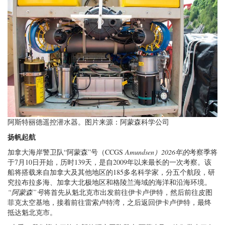
阿斯特丽德遥控潜水器。图片来源：阿蒙森科学公司
扬帆起航
加拿大海岸警卫队“阿蒙森”号（CCGS
Amundsen）2026年的
考察季将
于7月10日开始，历时139天，是自2009年以来最长的一次考察。该
船将搭载来自加拿大及其他地区的185多名科学家，分五个航段，研
究拉布拉多海、加拿大北极地区和格陵兰海域的海洋和沿海环境。
“阿蒙森”号
将首先从魁北克市出发前往伊卡卢伊特，然后前往皮图
菲克太空基地，接着前往雷索卢特湾，之后返回伊卡卢伊特，最终
抵达魁北克市。