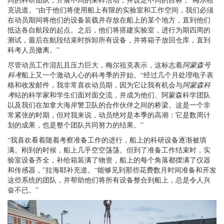
克说道。“由于他们将使用船上有限的实验室和工作空间，我们必须
在动员期间将他们的设备装载并存放在船上的某个地方，直到他们
抵达各自航段的起点。之后，他们将搭建实验室，进行为期四周的
测试，最后在航段结束时拆卸所有设备，并将箱子放回仓库，直到
科考人员撤离。”
尽管动员工作混乱且压力巨大，梅尔祖克表示，这标志着
阿蒙森号
科考
船上又一个激动人心的科考季的开始。“经过几个月处理电子表
格和收发邮件，我非常喜欢动员期，因为它让我有机会与
阿蒙森科
考
站的科学家和学生们面对面交流，并成为他们、阿蒙森科学团队
以及我们在加拿大海岸警卫队的合作伙伴之间的桥梁。这是一个非
常紧张的时期，但对我来说，动员绝对是本季的高潮：它是数周计
划的成果，也是整个团队共同努力的结果。”
“我喜欢看着随着考察准备工作的进行，船上的科研设备逐渐被填
满。刚到的时候，船上几乎空空荡荡。但到了准备工作结束时，实
验室设备齐全，补给箱装满了物资，船上的每个角落都摆满了仪器
和传感器，”拉海耶补充道。“能够见到那些花费数月时间准备和开发
这些系统的团队，并帮助他们将所有设备整合到船上，总是令人兴
奋不已。”