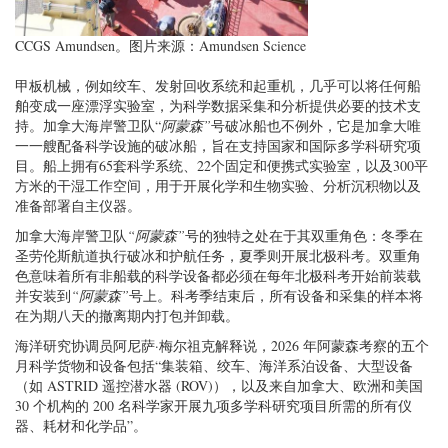
CCGS Amundsen。图片来源：Amundsen Science
甲板机械，例如绞车、发射回收系统和起重机，几乎可以将任何船
舶变成一座漂浮实验室，为科学数据采集和分析提供必要的技术支
持。加拿大海岸警卫队“
阿蒙森”
号破冰船也不例外，它是加拿大唯
一一艘配备科学设施的破冰船，旨在支持国家和国际多学科研究项
目。船上拥有65套科学系统、22个固定和便携式实验室，以及300平
方米的干湿工作空间，用于开展化学和生物实验、分析沉积物以及
准备部署自主仪器。
加拿大海岸警卫队
“阿蒙森”
号的独特之处在于其双重角色：冬季在
圣劳伦斯航道执行破冰和护航任务，夏季则开展北极科考。双重角
色意味着所有非船载的科学设备都必须在每年北极科考开始前装载
并安装到
“阿蒙森”
号上。科考季结束后，所有设备和采集的样本将
在为期八天的撤离期内打包并卸载。
海洋研究协调员阿尼萨·梅尔祖克解释说，2026 年阿蒙森考察的五个
月科学货物和设备包括“集装箱、绞车、海洋系泊设备、大型设备
（如 ASTRID 遥控潜水器 (ROV)），以及来自加拿大、欧洲和美国
30 个机构的 200 名科学家开展九项多学科研究项目所需的所有仪
器、耗材和化学品”。