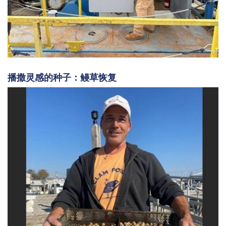
播撒灵感的种子：鳗草恢复