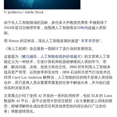
© peshkova / Adobe Stock
由于在人工智能领域的贡献，多伦多大学教授杰弗里·辛顿获得了
2024年诺贝尔物理学奖，他预测人工智能将
在20年内
超越人类智
能。
用 Hinton 的话来说，现在人工智能发展的速度“
非常非常快
”。
《海上工程师》杂志最新
一期
探讨了该行业的发展情况。
这篇题为
《赌注越高，人工智能创造的价值越大》
的文章将人工智
能定义为一种技术，它使计算机和机器能够模拟人类的学习、理
解、解决问题、决策、创造力和自主性。IBM 经常利用人工智能来
提高资产管理、运营效率和安全性，IBM 石油和天然气行业技术总
经理 Carol Lee Anderson 解释说，人工智能的目的绝不是将人类排除
在外，而只是将人类从繁重而重复的任务中解放出来，并为他们提
供实时决策支持。
文章重点介绍了使用 AI 开发的一系列应用程序，包括 SLB 的 Lumi
数据和 AI 平台，该平台使用大型语言模型（在大量数据上训练的模
型，能够理解和生成自然语言和其他类型的内容以执行广泛的任
务）将数据情境化。