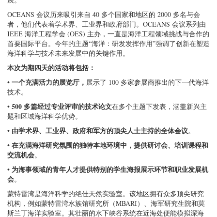
OCEANS 会议历来吸引来自 40 多个国家和地区的 2000 多名与会
者，他们代表着学术界、工业界和政府部门。OCEANS 会议系列由
IEEE 海洋工程学会 (OES) 主办，一直是海洋工程领域挑战与合作的
首要国际平台。今年的主题“海洋：研发发挥作用”强调了创新在塑造
海洋科学与技术未来发展中的关键作用。
本次为期四天的活动将包括：
• 一个充满活力的展览厅，
展示了 100 多家参展商推出的下一代海洋
技术。
• 500 多篇经过专业评审的技术论文
在多个主题下发表，涵盖新兴主
题和区域海洋科学优势。
• 由学术界、工业界、政府和军方的顶尖人士主持的全体会议
。
• 在充满海洋研究氛围的独特本地环境中，提供研讨会、培训课程和
交流机会
。
• 为海事领域的青年人才提供特别的学生海报展示环节和职业发展机
会
。
蒙特雷湾是海洋科学的绝佳天然实验室。该地区拥有众多顶尖研究
机构，例如蒙特雷湾水族馆研究所（MBARI）、海军研究生院和莫
斯兰丁海洋实验室。其壮丽的水下峡谷系统在近海处便能模拟深海