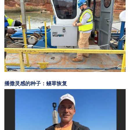
播撒灵感的种子：鳗草恢复