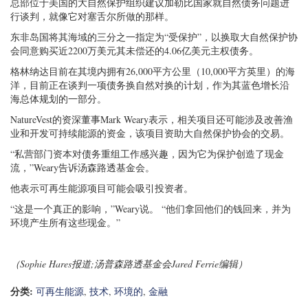
总部位于美国的大自然保护组织建议加勒比国家就自然债务问题进
行谈判，就像它对塞舌尔所做的那样。
东非岛国将其海域的三分之一指定为“受保护”，以换取大自然保护协
会同意购买近2200万美元其未偿还的4.06亿美元主权债务。
格林纳达目前在其境内拥有26,000平方公里（10,000平方英里）的海
洋，目前正在谈判一项债务换自然对换的计划，作为其蓝色增长沿
海总体规划的一部分。
NatureVest的资深董事Mark Weary表示，相关项目还可能涉及改善渔
业和开发可持续能源的资金，该项目资助大自然保护协会的交易。
“私营部门资本对债务重组工作感兴趣，因为它为保护创造了现金
流，”Weary告诉汤森路透基金会。
他表示可再生能源项目可能会吸引投资者。
“这是一个真正的影响，”Weary说。 “他们拿回他们的钱回来，并为
环境产生所有这些现金。”
（Sophie Hares报道;汤普森路透基金会Jared Ferrie编辑）
分类:
可再生能源
,
技术
,
环境的
,
金融