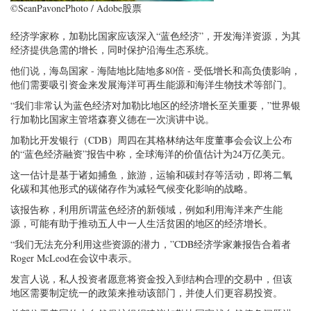
©SeanPavonePhoto / Adob​​e股票
经济学家称，加勒比国家应该深入“蓝色经济”，开发海洋资源，为其
经济提供急需的增长，同时保护沿海生态系统。
他们说，海岛国家 - 海陆地比陆地多80倍 - 受低增长和高负债影响，
他们需要吸引资金来发展海洋可再生能源和海洋生物技术等部门。
“我们非常认为蓝色经济对加勒比地区的经济增长至关重要，”世界银
行加勒比国家主管塔森赛义德在一次演讲中说。
加勒比开发银行（CDB）周四在其格林纳达年度董事会会议上公布
的“蓝色经济融资”报告中称，全球海洋的价值估计为24万亿美元。
这一估计是基于诸如捕鱼，旅游，运输和碳封存等活动，即将二氧
化碳和其他形式的碳储存作为减轻气候变化影响的战略。
该报告称，利用所谓蓝色经济的新领域，例如利用海洋来产生能
源，可能有助于推动五人中一人生活贫困的地区的经济增长。
“我们无法充分利用这些资源的潜力，”CDB经济学家兼报告合着者
Roger McLeod在会议中表示。
发言人说，私人投资者愿意将资金投入到结构合理的交易中，但该
地区需要制定统一的政策来推动该部门，并使人们更容易投资。