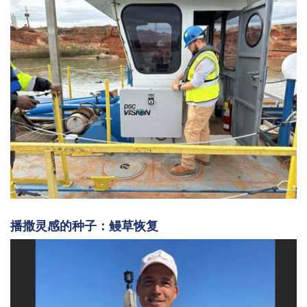
播撒灵感的种子：鳗草恢复