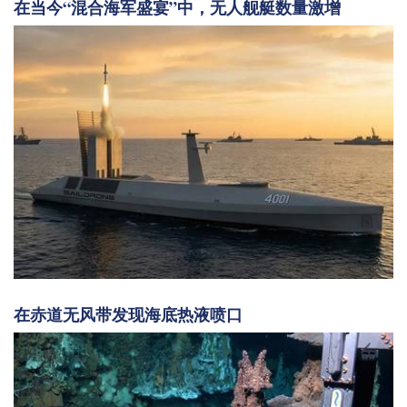
在当今“混合海军盛宴”中，无人舰艇数量激增
在赤道无风带发现海底热液喷口