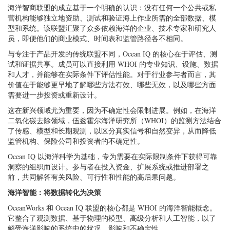
海洋智商联盟的成立基于一个明确的认识：没有任何一个公共或私
营机构能够独立地资助、测试和验证海上作业所需的全部数据、模
型和系统。该联盟汇聚了众多依赖海洋的企业、技术专家和研究人
员，即便他们的商业模式、时间表和监管路径各不相同。
与专注于产品开发的传统联盟不同，Ocean IQ 的核心在于评估、测
试和证据共享。成员可以直接利用 WHOI 的专业知识、设施、数据
和人才，并能够在实际条件下评估性能。对于行业参与者而言，其
价值在于能够更早地了解哪些方法有效、哪些无效，以及哪些方面
需要进一步投资或重新设计。
这在新兴领域尤为重要，因为不确定性会限制进展。例如，在海洋
二氧化碳去除领域，伍兹霍尔海洋研究所（WHOI）的监测方法结合
了传感、模型和长期观测，以区分真实信号和自然变异，从而降低
监管机构、保险公司和投资者的不确定性。
Ocean IQ 以海洋科学为基础，专为需要在实际限制条件下获得可靠
洞察的组织而设计。参与者在投入资金、扩展系统或推进部署之
前，共同解答有关风险、可行性和性能的高后果问题。
海洋智能：将数据转化为决策
OceanWorks 和 Ocean IQ 联盟的核心都是 WHOI 的海洋智能概念。
它整合了观测数据、基于物理的模型、高级分析和人工智能，以了
解受海洋影响的系统中的状况、影响和不确定性。