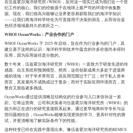
在伍兹霍尔海洋研究所 (WHOI)，应对这一现实已成为我们近一个世
纪工作的核心。我们的经验源于在地球上最严苛的环境中收集数
据。现在，我们很高兴能够让业界更容易获取我们的海洋学知识
——让我们将海洋科学转化为可直接用于决策的洞见，从而弥合蓝
色经济领域最持久的差距之一。
WHOI OceanWorks：产业合作的门户
WHOI OceanWorks 于 2025 年启动，旨在作为行业参与的门户，其
建立基于这样的认识：海洋科学和技术中蕴含的许多价值尚未得到
应用，因为应用途径是分散的。
数十年来，伍兹霍尔海洋研究所（WHOI）一直致力于研发先进的传
感器、自主系统和预测模型。然而，这些创新成果大多处于进退两
难的境地：对于学术界而言，其应用范围过于广泛；对于私人资本
而言，其发展尚不成熟或过于复杂；而对于实际应用环境而言，其
整合又面临诸多挑战。
OceanWorks通过提供清晰且结构化的行业参与入口来弥补这一差
距。它将运营商、公司和决策者与伍兹霍尔海洋研究所（WHOI）的
能力和正在进行的研究直接联系起来。通过更早地将科学专长与运
营问题相结合，OceanWorks能够实现更快的学习、更具针对性的测
试，并更清晰地了解实际条件下的性能。
这种转变已经在实践中显现出来。像伍兹霍尔海洋研究所的REMUS