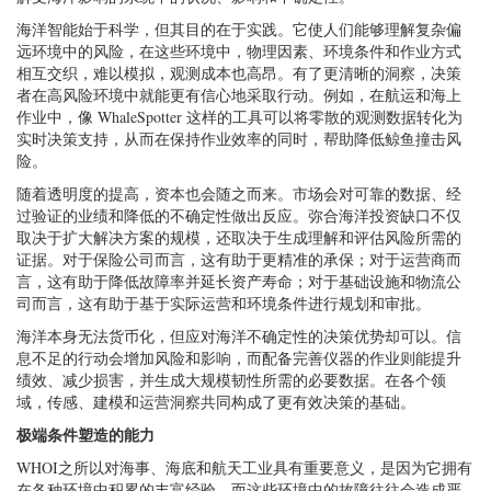
海洋智能始于科学，但其目的在于实践。它使人们能够理解复杂偏
远环境中的风险，在这些环境中，物理因素、环境条件和作业方式
相互交织，难以模拟，观测成本也高昂。有了更清晰的洞察，决策
者在高风险环境中就能更有信心地采取行动。例如，在航运和海上
作业中，像 WhaleSpotter 这样的工具可以将零散的观测数据转化为
实时决策支持，从而在保持作业效率的同时，帮助降低鲸鱼撞击风
险。
随着透明度的提高，资本也会随之而来。市场会对可靠的数据、经
过验证的业绩和降低的不确定性做出反应。弥合海洋投资缺口不仅
取决于扩大解决方案的规模，还取决于生成理解和评估风险所需的
证据。对于保险公司而言，这有助于更精准的承保；对于运营商而
言，这有助于降低故障率并延长资产寿命；对于基础设施和物流公
司而言，这有助于基于实际运营和环境条件进行规划和审批。
海洋本身无法货币化，但应对海洋不确定性的决策优势却可以。信
息不足的行动会增加风险和影响，而配备完善仪器的作业则能提升
绩效、减少损害，并生成大规模韧性所需的必要数据。在各个领
域，传感、建模和运营洞察共同构成了更有效决策的基础。
极端条件塑造的能力
WHOI之所以对海事、海底和航天工业具有重要意义，是因为它拥有
在各种环境中积累的丰富经验，而这些环境中的故障往往会造成严