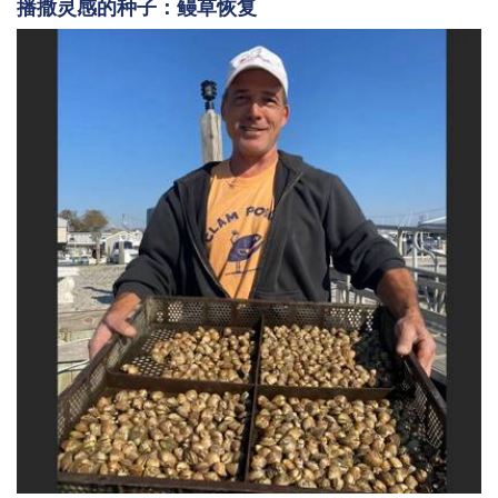
播撒灵感的种子：鳗草恢复