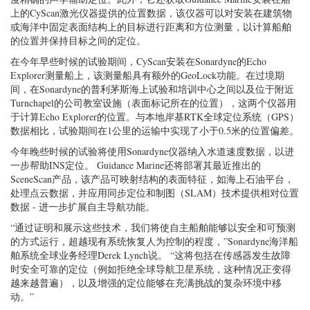
上的CyScan激光仪器提供的位置数据，该仪器可以对安装在建筑物
或海洋中固定表面结构上的目标进行距离和方位测量，以计算船舶
的位置并保持目标之间的定位。
在今年早些时候的试验期间，CyScan安装在Sonardyne的Echo
Explorer测量船上，该测量船具有额外的GeoLock功能。在过境期
间，在Sonardyne的普利茅斯海上试验和培训中心之间以及位于附近
Turnchapel的公司教室设施（表面标记所在的位置），这两个仪器用
于计算Echo Explorer的位置。与本地岸基RTK全球定位系统（GPS）
数据相比，试验期间在1公里的运输中实现了小于0.5米的位置偏差。
今年晚些时候的试验将使用Sonardyne仪器纳入水道速度数据，以进
一步帮助INS定位。 Guidance Marine还将部署其最近推出的
SceneScan产品，该产品可映射结构的表面特征，如海上石油平台，
处理点云数据，并应用同步定位和制图（SLAM）技术提供相对位置
数据 - 进一步扩展自主导航功能。
“通过证明和展示这些技术，我们将使自主船舶能够以安全和可预测
的方式运行，超越现有系统恢复人为控制的程度，”Sonardyne海洋船
舶系统全球业务经理Derek Lynch说。 “这将包括在传感器发生故障
时安全可靠的定位（例如拒绝全球导航卫星系统，这种情况正变得
越来越普遍），以及增强的定位能够在充满挑战的复杂环境中移
动。”