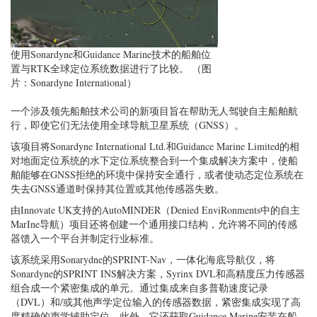
使用Sonardyne和Guidance Marine技术的船舶位
置与RTK全球定位系统数据进行了比较。 （图
片：Sonardyne International）
一个涉及领先船舶技术公司的新项目旨在帮助无人驾驶自主船舶航
行，即使它们无法使用全球导航卫星系统（GNSS）。
该项目将Sonardyne International Ltd.和Guidance Marine Limited的相
对地面定位系统的水下定位系统整合到一个集成解决方案中，使船
舶能够在GNSS拒绝的环境中保持安全通行，或者使动态定位系统在
失去GNSS通道时保持其位置或其他传感器失败。
由Innovate UK支持的AutoMINDER（Denied EnviRonments中的自主
MarIne导航）项目还将创建一个通用接口结构，允许将不同的传感
器馈入一个平台并制定行业标准。
该系统采用Sonarydne的SPRINT-Nav，一体化海底导航仪，将
Sonardyne的SPRINT INS解决方案，Syrinx DVL和高精度压力传感器
组合成一个紧密集成的单元。通过集成来自多普勒速度记录
（DVL）和/或其他声学定位输入的传感器数据，紧密集成实现了高
度精确的声学辅助定位。此外，它还获取Guidance Marine安装在船