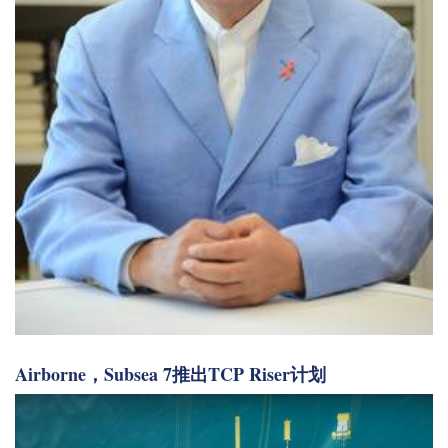
Airborne，Subsea 7推出TCP Riser计划