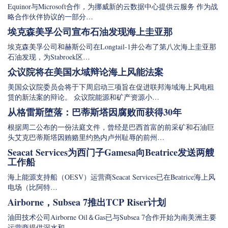
Equinor与Microsoft合作，为挪威新的云数据中心提供云服务 作为战
略合作伙伴协议的一部分…
埃克森美孚公司宣布石油发现海上圭亚那
埃克森美孚公司和赫斯公司在Longtail-1井公布了第八次海上圭亚那
石油发现，为Stabroek区…
众议院将在美国水域辩论海上风能法案
美国众议院委员会将于下周启动三项旨在促进联邦海域海上风电租
赁的新法案的辩论。 众议院能源和矿产资源小…
从格雷斯堕落：巴蒂斯塔因腐败而获得30年
根据周二公布的一份法庭文件，曾经是巴西首富的前采矿和石油巨
头艾克巴蒂斯塔因贿赂里约热内卢州耻辱的前州…
Seacat Services为西门子Gamesa向Beatrice发送两艘
工作船
海上能源支持船（OESV）运营商Seacat Services已在Beatrice海上风
电场（比阿特…
Airborne，Subsea 7推出TCP Riser计划
油田技术公司Airborne Oil＆Gas已与Subsea 7合作开始为南美洲主要
运营商提供深水和…