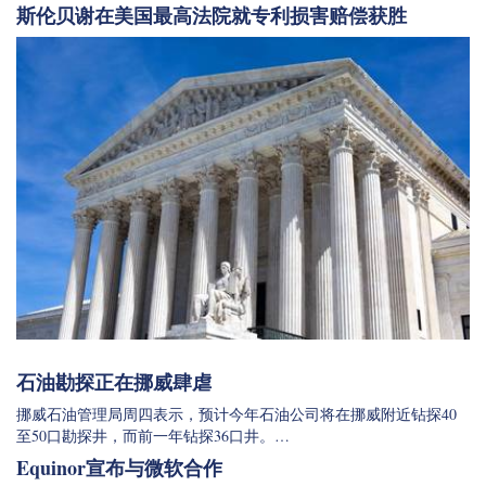
斯伦贝谢在美国最高法院就专利损害赔偿获胜
石油勘探正在挪威肆虐
挪威石油管理局周四表示，预计今年石油公司将在挪威附近钻探40
至50口勘探井，而前一年钻探36口井。…
Equinor宣布与微软合作