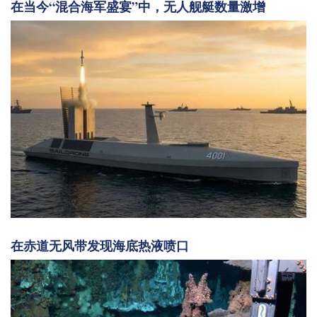
在当今“混合海军盛宴”中，无人舰艇数量激增
在赤道无风带发现海底热液喷口