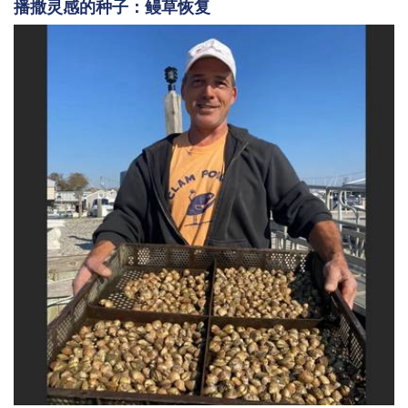
播撒灵感的种子：鳗草恢复