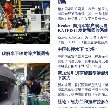
切断
相关国家和公司周一表示，波罗
海底光纤通信电缆（其中一条连
德国）被切断，引发了不良分子
Kraken 向海军客户演示
KATFISH 发射和回收系
Kraken Robotics 已为 40 多个
了用于 KATFISH 拖曳合成孔径
中国扣押水下“灯塔”
M 破解水下辐射噪声预测密
中国国家安全部周二称，在海面
发现了间谍设备，其中包括可以
潜艇航行的水下“灯塔”。中国…
新加坡引进两艘新型潜艇
下实力
新加坡周二委托两艘新型先进潜
海军称这些潜艇用于保护海上交
家表示，这些潜艇将航行至新加
社论：纽芬兰和拉布拉多