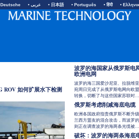
 Deutsche
• عربى
• 日本語
• Português
• हिंदी
• Ελληνι
波罗的海国家从俄罗斯电
欧洲电网
波罗的海三国爱沙尼亚、拉脱维
 ROV 如何扩展水下检测
宛周日完成了从俄罗斯电网向欧
转换，切断了与这些国家苏联时
俄罗斯考虑削减海底电缆
欧洲各国政府指责俄罗斯不断升
兰西方盟友的混合攻击，而波罗
则正在调查波罗的海两条光缆被
破坏：波罗的海两条海底