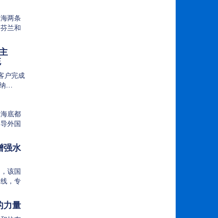
的海两条
接芬兰和
…
自主
统
海军客户完成
声纳…
和海底都
引导外国
增强水
艇，该国
通线，专
…
的力量