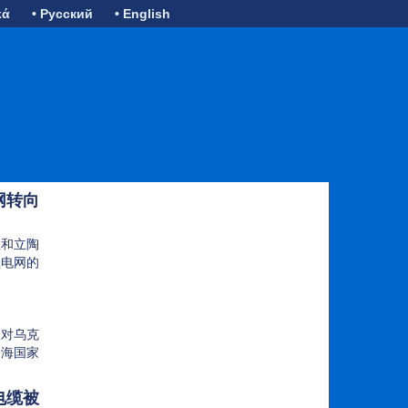
κά
• Русский
• English
网转向
亚和立陶
盟电网的
…
级对乌克
的海国家
…
电缆被