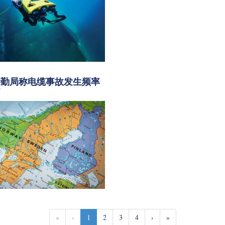
特勤局称电缆事故发生频率
”
«
‹
1
2
3
4
›
»