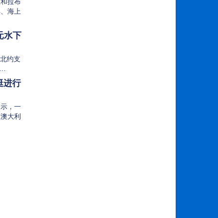
兰和拉布
洋、海上
…
欧元水下
已获得北约支
近…
艇进行
表示，一
在澳大利