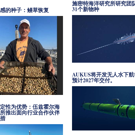
施密特海洋研究所研究团
31个新物种
灵感的种子：鳗草恢复
AUKUS将开发无人水下
预计2027年交付。
确定性为优势：伍兹霍尔海
究所推出面向行业合作伙伴
举措