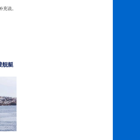
他补充说。
艘舰艇