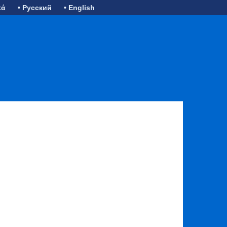
κά
• Русский
• English