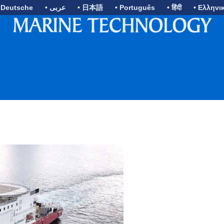
 Deutsche
• عربى
• 日本語
• Português
• हिंदी
• Ελληνι