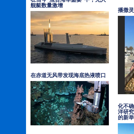
舰艇数量激增
播撒
在赤道无风带发现海底热液喷口
化不
洋研
的新