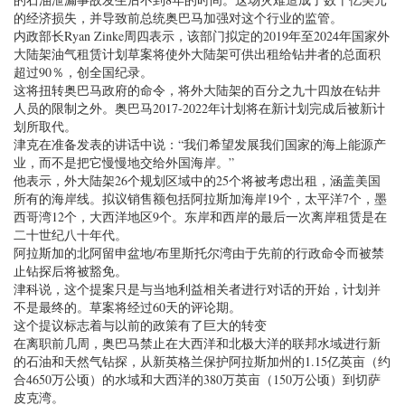
的经济损失，并导致前总统奥巴马加强对这个行业的监管。
内政部长Ryan Zinke周四表示，该部门拟定的2019年至2024年国家外
大陆架油气租赁计划草案将使外大陆架可供出租给钻井者的总面积
超过90％，创全国纪录。
这将扭转奥巴马政府的命令，将外大陆架的百分之九十四放在钻井
人员的限制之外。奥巴马2017-2022年计划将在新计划完成后被新计
划所取代。
津克在准备发表的讲话中说：“我们希望发展我们国家的海上能源产
业，而不是把它慢慢地交给外国海岸。”
他表示，外大陆架26个规划区域中的25个将被考虑出租，涵盖美国
所有的海岸线。拟议销售额包括阿拉斯加海岸19个，太平洋7个，墨
西哥湾12个，大西洋地区9个。东岸和西岸的最后一次离岸租赁是在
二十世纪八十年代。
阿拉斯加的北阿留申盆地/布里斯托尔湾由于先前的行政命令而被禁
止钻探后将被豁免。
津科说，这个提案只是与当地利益相关者进行对话的开始，计划并
不是最终的。草案将经过60天的评论期。
这个提议标志着与以前的政策有了巨大的转变
在离职前几周，奥巴马禁止在大西洋和北极大洋的联邦水域进行新
的石油和天然气钻探，从新英格兰保护阿拉斯加州的1.15亿英亩（约
合4650万公顷）的水域和大西洋的380万英亩（150万公顷）到切萨
皮克湾。