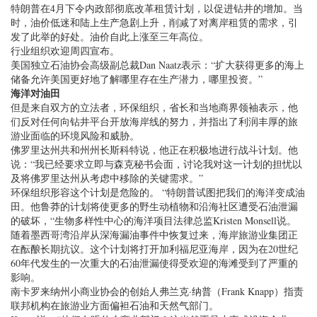
特朗普在4月下令内政部彻底改革租赁计划，以促进钻井的增加。当
时，油价低迷和陆上生产急剧上升，削减了对离岸租赁的需求，引
发了此举的好处。油价自此上涨至三年高位。
行业组织欢迎周四宣布。
美国独立石油协会高级副总裁Dan Naatz表示：“扩大获得更多的海上
储备允许美国更好地了解哪里存在生产潜力，哪里投资。”
海洋对油田
但是来自双方的立法者，环保组织，省长和当地商界领袖表示，他
们反对任何向钻井平台开放海岸线的努力，并指出了利润丰厚的旅
游业面临的环境风险和威胁。
佛罗里达州共和州州长斯科特说，他正在积极地进行战斗计划。他
说：“我已经要求立即与森克秘书会面，讨论我对这一计划的担忧以
及将佛罗里达州从考虑中移除的关键需求。”
环保组织形容这个计划是危险的。 “特朗普试图把我们的海洋变成油
田。他鲁莽的计划将使更多的野生动植物和沿海社区遭受石油泄漏
的破坏，“生物多样性中心的海洋项目法律总监Kristen Monsell说。
随着墨西哥湾沿岸从深海漏油事件中恢复过来，海岸旅游业集团正
在酝酿长期抗议。这个计划将打开加利福尼亚海岸，因为在20世纪
60年代发生的一次重大的石油泄漏使得受欢迎的海滩受到了严重的
影响。
南卡罗来纳州小商业协会的创始人弗兰克·纳普（Frank Knapp）指责
联邦机构在旅游业方面偏袒石油和天然气部门。