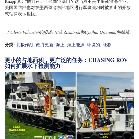
Knapp说：“他们在听什么商业部门？这当然不是小事或沿海企业。
美国国防部也对在墨西哥湾东部地区进行军事演习时被禁止的开放
式钻探表示担忧。
（Valerie Volcovici的报道; Nick Zieminski和Cynthia Osterman的编辑）
分类:
北极作战
,
政府更新
,
海上
,
海上能源
,
环境的
,
能源
更小的占地面积，更广泛的任务：CHASING ROV
如何扩展水下检测能力