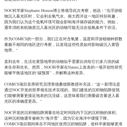
NOC科学家Stephanie Henson博士将领导此次考察，他说：“当浮游植
物沉入暮光区时，它会剥去氧气水。南大西洋这一地区特别有趣，
因为我们认为这个低氧环境可能会影响海洋储存碳的能力。例如，
通常消耗有机物质沉入暮光区的动物可能无法在低氧条件下存活。
作为COMICS的一部分，我们正在对含氧量，温度和浮游植物种群数
量极不相同的地区进行考察，以发现这些性质如何影响碳沉入黄昏
地带。“
直到去年，生活在黄昏地带的动物似乎需要比供给它们多六倍的碳
来生存和生长。然而，NOC科学家在Nature上发表的一项开创性研究
能够平衡该地区的“碳预算”，并解释这种差异。
COMICS项目首席研究员理查德桑德斯教授补充说：“这一新理论是
通过NOC开发的世界领先技术实现的。我们建造的沉积物陷阱使我
们能够测量更接近地表的沉没碳，这意味着我们测量碳含量进入暮
光区的准确度更高。“
NOC开发的沉积物陷阱测量在给定时间段内下沉的沉积物的体积。
这种沉积物通常被称为“海洋雪”，因为它在海洋中缓慢下降。
COMICS项目期间将在不同地区使用沉积物陷阱，使科学家能够更准