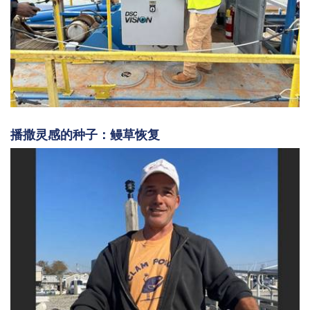
播撒灵感的种子：鳗草恢复