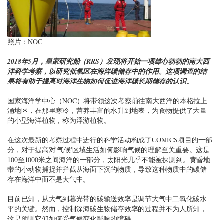
照片：NOC
2018年5月，皇家研究船（RRS）发现将开始一项雄心勃勃的南大西
洋科学考察，以研究低氧区在海洋碳储存中的作用。这项调查的结
果将有助于提高对海洋生物如何促进海洋碳长期储存的认识。
国家海洋学中心（NOC）将带领这次考察前往南大西洋的本格拉上
涌地区，在那里寒冷，营养丰富的水升到地表，为食物提供了大量
的小型海洋植物，称为浮游植物。
在这次最新的考察过程中进行的科学活动构成了COMICS项目的一部
分，对于提高对'气候'区域生活如何影响气候的理解至关重要。这是
100至1000米之间海洋的一部分，太阳光几乎不能被探测到。黄昏地
带的小动物捕捉并拦截从海面下沉的物质，导致这种物质中的碳储
存在海洋中而不是大气中。
目前已知，从大气到暮光带的碳输送效率是调节大气中二氧化碳水
平的关键。然而，控制深海碳生物储存效率的过程并不为人所知，
这是预测它们如何受气候变化影响的障碍。