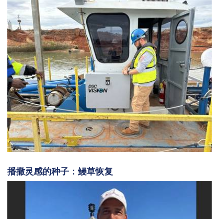
播撒灵感的种子：鳗草恢复