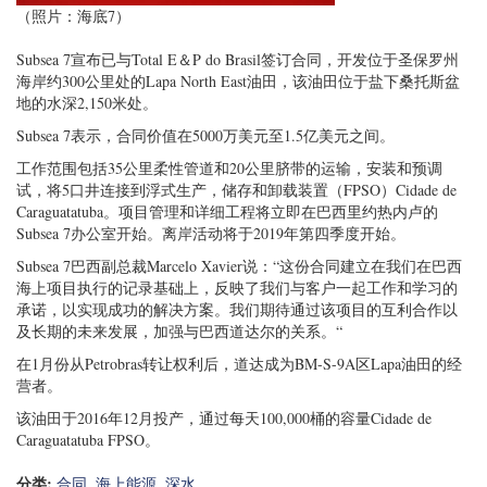
（照片：海底7）
Subsea 7宣布已与Total E＆P do Brasil签订合同，开发位于圣保罗州
海岸约300公里处的Lapa North East油田，该油田位于盐下桑托斯盆
地的水深2,150米处。
Subsea 7表示，合同价值在5000万美元至1.5亿美元之间。
工作范围包括35公里柔性管道和20公里脐带的运输，安装和预调
试，将5口井连接到浮式生产，储存和卸载装置（FPSO）Cidade de
Caraguatatuba。项目管理和详细工程将立即在巴西里约热内卢的
Subsea 7办公室开始。离岸活动将于2019年第四季度开始。
Subsea 7巴西副总裁Marcelo Xavier说：“这份合同建立在我们在巴西
海上项目执行的记录基础上，反映了我们与客户一起工作和学习的
承诺，以实现成功的解决方案。我们期待通过该项目的互利合作以
及长期的未来发展，加强与巴西道达尔的关系。“
在1月份从Petrobras转让权利后，道达成为BM-S-9A区Lapa油田的经
营者。
该油田于2016年12月投产，通过每天100,000桶的容量Cidade de
Caraguatatuba FPSO。
分类:
合同
,
海上能源
,
深水