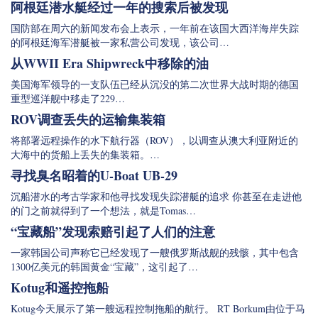
阿根廷潜水艇经过一年的搜索后被发现
国防部在周六的新闻发布会上表示，一年前在该国大西洋海岸失踪
的阿根廷海军潜艇被一家私营公司发现，该公司…
从WWII Era Shipwreck中移除的油
美国海军领导的一支队伍已经从沉没的第二次世界大战时期的德国
重型巡洋舰中移走了229…
ROV调查丢失的运输集装箱
将部署远程操作的水下航行器（ROV），以调查从澳大利亚附近的
大海中的货船上丢失的集装箱。…
寻找臭名昭着的U-Boat UB-29
沉船潜水的考古学家和他寻找发现失踪潜艇的追求 你甚至在走进他
的门之前就得到了一个想法，就是Tomas…
“宝藏船”发现索赔引起了人们的注意
一家韩国公司声称它已经发现了一艘俄罗斯战舰的残骸，其中包含
1300亿美元的韩国黄金“宝藏”，这引起了…
Kotug和遥控拖船
Kotug今天展示了第一艘远程控制拖船的航行。 RT Borkum由位于马