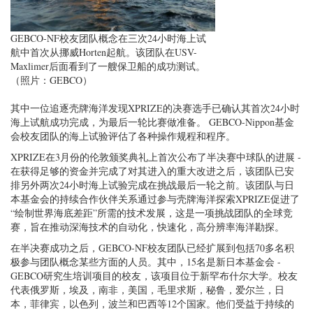
GEBCO-NF校友团队概念在三次24小时海上试
航中首次从挪威Horten起航。该团队在USV-
Maxlimer后面看到了一艘保卫船的成功测试。
（照片：GEBCO）
其中一位追逐壳牌海洋发现XPRIZE的决赛选手已确认其首次24小时
海上试航成功完成，为最后一轮比赛做准备。 GEBCO-Nippon基金
会校友团队的海上试验评估了各种操作规程和程序。
XPRIZE在3月份的伦敦颁奖典礼上首次公布了半决赛中球队的进展 -
在获得足够的资金并完成了对其进入的重大改进之后，该团队已安
排另外两次24小时海上试验完成在挑战最后一轮之前。该团队与日
本基金会的持续合作伙伴关系通过参与壳牌海洋探索XPRIZE促进了
“绘制世界海底差距”所需的技术发展，这是一项挑战团队的全球竞
赛，旨在推动深海技术的自动化，快速化，高分辨率海洋勘探。
在半决赛成功之后，GEBCO-NF校友团队已经扩展到包括70多名积
极参与团队概念某些方面的人员。其中，15名是新日本基金会 -
GEBCO研究生培训项目的校友，该项目位于新罕布什尔大学。校友
代表俄罗斯，埃及，南非，美国，毛里求斯，秘鲁，爱尔兰，日
本，菲律宾，以色列，波兰和巴西等12个国家。他们受益于持续的