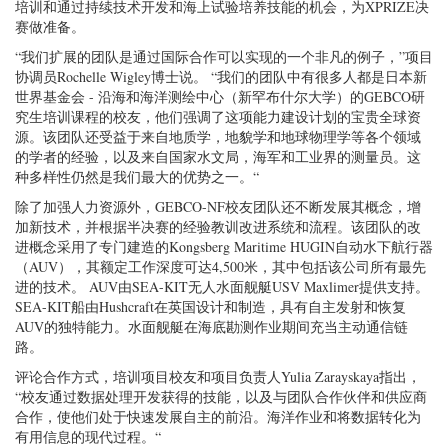
培训和通过持续技术开发和海上试验培养技能的机会，为XPRIZE决
赛做准备。
“我们扩展的团队是通过国际合作可以实现的一个非凡的例子，”项目
协调员Rochelle Wigley博士说。 “我们的团队中有很多人都是日本新
世界基金会 - 沿海和海洋测绘中心（新罕布什尔大学）的GEBCO研
究生培训课程的校友，他们强调了这项能力建设计划的宝贵全球资
源。该团队还受益于来自地质学，地貌学和地球物理学等各个领域
的学者的经验，以及来自国家水文局，海军和工业界的测量员。这
种多样性仍然是我们最大的优势之一。“
除了加强人力资源外，GEBCO-NF校友团队还不断发展其概念，增
加新技术，并根据半决赛的经验教训改进系统和流程。该团队的改
进概念采用了专门建造的Kongsberg Maritime HUGIN自动水下航行器
（AUV），其额定工作深度可达4,500米，其中包括该公司所有最先
进的技术。 AUV由SEA-KIT无人水面舰艇USV Maxlimer提供支持。
SEA-KIT船由Hushcraft在英国设计和制造，具有自主发射和恢复
AUV的独特能力。水面舰艇在海底勘测作业期间充当主动通信链
路。
评论合作方式，培训项目校友和项目负责人Yulia Zarayskaya指出，
“校友通过数据处理开发获得的技能，以及与团队合作伙伴和供应商
合作，使他们处于快速发展自主的前沿。海洋作业和将数据转化为
有用信息的现代过程。“