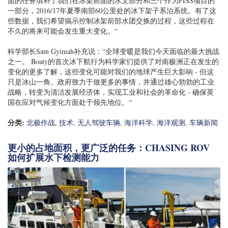
面的任务填补了我们在冰架前面的水文部分和三个作为FISS项目的
一部分，2016/17年夏季南部60公里处的冰下架子系泊系统。有了这
些数据，我们希望揭示控制冰架前部水团交换的过程，这些过程在
不久的将来可能会发生重大变化。“
科学部长Sam Gyimah补充说：“全球变暖是我们今天面临的最大挑战
之一。 Boaty的首次冰下航行为科学家们提供了对南极洲正在发生的
变化的更多了解，这些变化可能对我们的地球产生巨大影响 - 但这
只是冰山一角。政府致力于做更多的事情，并通过雄心勃勃的工业
战略，转变为清洁发展经济体，实现工业和社会的革命化 - 确保英
国在应对气候变化方面处于领先地位。“
分类:
北极作战
,
技术
,
无人驾驶车辆
,
海洋科学
,
海洋观测
,
车辆新闻
更小的占地面积，更广泛的任务：CHASING ROV
如何扩展水下检测能力