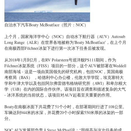
自治水下汽车Boaty McBoatface（照片：NOC）
上个月，国家海洋学中心（NOC）自动水下航行器（AUV）Autosub
Long Range（ALR）在世界各地被称为'Boaty McBoatface'，在上个月
在南极西部Filchner冰架下进行第一次冰下任务后被发现。
从2018年1月到2月，在RV Polarstern号巡洋舰PS111期间，作为
Filchner冰架系统（FISS）项目的一部分，这个AUV被部署在Weddell
南部海域 - 这是一项由英国领先的研究机构，包括NOC，英国南极
考察局（BAS） ，哈德利中心办公楼，伦敦大学学院，埃克塞特大
学和牛津大学以及包括阿尔弗雷德韦格纳研究所（AWI）和卑尔根大
学（UiB）在内的国际合作伙伴。该项目旨在调查和描述复杂的大气
- 冰洋系统的当前状态，该项目对AUV起着至关重要的作用。
Boaty在南极冰面下共花费了51个小时，在部署期间行进了108公里。
车辆达到944米的水深，并花费20个小时探索550米厚的冰架的一部
分。
NOC AUV发展部负责人Steve McPhail说：“我很高兴这次任务的成