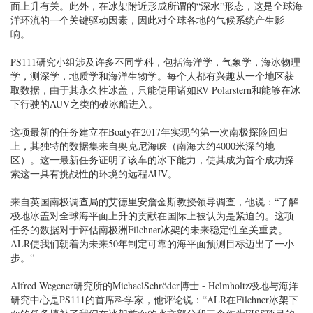
面上升有关。此外，在冰架附近形成所谓的“深水”形态，这是全球海
洋环流的一个关键驱动因素，因此对全球各地的气候系统产生影
响。
PS111研究小组涉及许多不同学科，包括海洋学，气象学，海冰物理
学，测深学，地质学和海洋生物学。每个人都有兴趣从一个地区获
取数据，由于其永久性冰盖，只能使用诸如RV Polarstern和能够在冰
下行驶的AUV之类的破冰船进入。
这项最新的任务建立在Boaty在2017年实现的第一次南极探险回归
上，其独特的数据集来自奥克尼海峡（南海大约4000米深的地
区）。这一最新任务证明了该车的冰下能力，使其成为首个成功探
索这一具有挑战性的环境的远程AUV。
来自英国南极调查局的艾德里安詹金斯教授领导调查，他说：“了解
极地冰盖对全球海平面上升的贡献在国际上被认为是紧迫的。这项
任务的数据对于评估南极洲Filchner冰架的未来稳定性至关重要。
ALR使我们朝着为未来50年制定可靠的海平面预测目标迈出了一小
步。“
Alfred Wegener研究所的MichaelSchröder博士 - Helmholtz极地与海洋
研究中心是PS111的首席科学家，他评论说：“ALR在Filchner冰架下