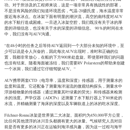
功。对于所涉及的工程师来说，这是一项非常具有挑战性的部署，
不是没有风险的我们知道环境恶劣，气温-20摄氏度，海水温度非常
接近海水冰点。在冰架下面有明显的潮汐流，高空的南纬度对AUV
的水下航行造成困难。一旦进入冰架空腔，我们既没有关于冰的厚
度的详细信息，也没有关于水的深度的详细信息。 90％的时间在水
中，我们没有与AUV沟通。
“在48小时的任务之后等待AUV返回到一个大部分未知的环境中，至
少可以说是令人兴奋的，因此每次AUV出现时，准时和正确的位
置，我都非常放心，在船的下方900米处盘旋。即使那样我们的问题
也没有结束。随着海面被冻结，我们需要RV Polarstern的帮助来创建
一个冰洞，我们通过它仔细驾驶AUV。“
AUV携带两套CTD（电导率，温度和深度）传感器，用于测量水的
盐度和温度。它还配备了测量海洋湍流的微观结构探头，测量水中
浮游植物量的传感器（通过测量其叶绿素的荧光）和传感器来检测
水的浊度。声学仪器（ADCPs）还测量了水下航行器上下80米处的
水流，并精确测量了海床的深度以及车辆轨道上的冰的吃水深度。
Filchner-Ronne冰架是世界第二大冰架。面积约为450,000平方公里，
比任何其他漂浮的冰川舌头都拥有更大的冰量。气候研究人员对目
前是否有更多的冰川正在运输到海洋感兴趣，因为这一过程与海平