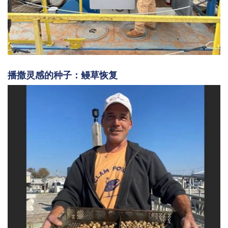
播撒灵感的种子：鳗草恢复