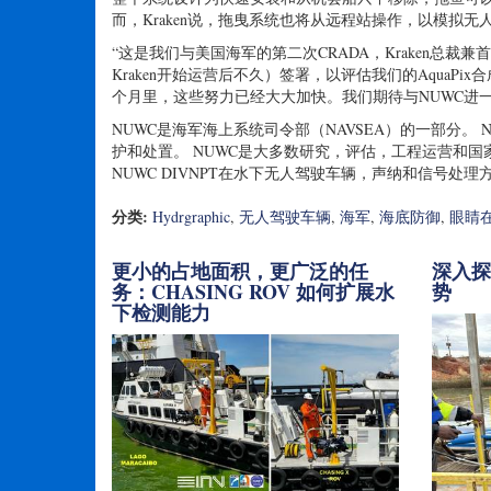
而，Kraken说，拖曳系统也将从远程站操作，以模拟无
“这是我们与美国海军的第二次CRADA，Kraken总裁兼
Kraken开始运营后不久）签署，以评估我们的Aqua
个月里，这些努力已经大大加快。我们期待与NUWC进
NUWC是海军海上系统司令部（NAVSEA）的一部分。
护和处置。 NUWC是大多数研究，评估，工程运营和
NUWC DIVNPT在水下无人驾驶车辆，声纳和信号处
分类:
Hydrgraphic
,
无人驾驶车辆
,
海军
,
海底防御
,
眼睛
更小的占地面积，更广泛的任
深入
务：CHASING ROV 如何扩展水
势
下检测能力