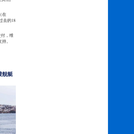
（在
过去的18
交付，维
支持。
艘舰艇