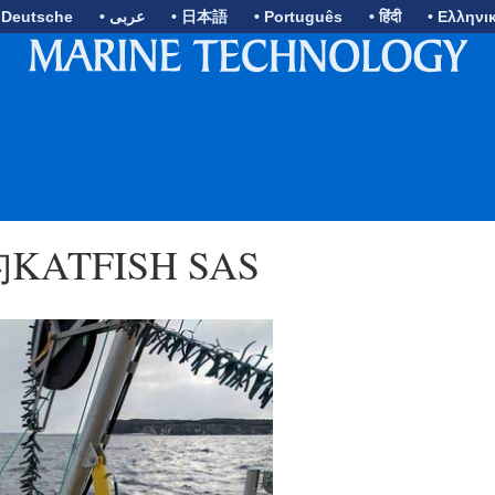
 Deutsche
• عربى
• 日本語
• Português
• हिंदी
• Ελληνι
ATFISH SAS