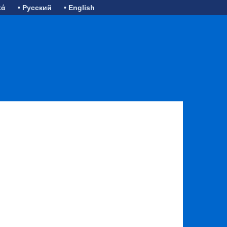
κά
• Русский
• English