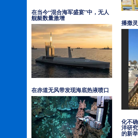
在当今“混合海军盛宴”中，无人
舰艇数量激增
播撒
在赤道无风带发现海底热液喷口
化不
洋研
的新