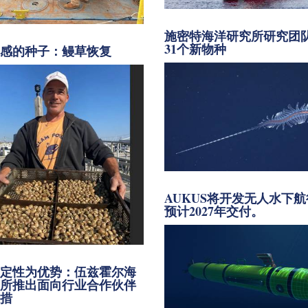
施密特海洋研究所研究团
31个新物种
灵感的种子：鳗草恢复
AUKUS将开发无人水下
预计2027年交付。
确定性为优势：伍兹霍尔海
究所推出面向行业合作伙伴
举措