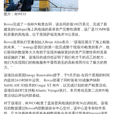
图片：ROVCO
Rovco完成了一份ROV检查合同，该合同价值100万美元，完成了新
建造的Galloper海上风电场的基准资产完整性调查，该厂是353MW装
机容量的风电场，位于英国萨福克海岸30公里处。
Rovco首席执行官兼创始人Brian Allen表示：“该项目展示了海上检验
的未来。” “ nonogy是我们的第一批完成整个现场3D检查的客户，他
们获得的数据将大大有助于实现并确保更好的资产完整性和对其基
础设施的了解。该项目的成功也证明了我们有才干的员工的努力，
他们为实现我们的检验服务中显而易见的高标准而付出了极大的努
力。”
该项目由英国Innogy Renewables授予，于9月开始-在四个星期的时间
内提供24小时ROV运营。 Rovco部署了同时装有3D成像声纳和
SubSLAM 3D技术的Cougar XT ROV，以完成计划的资产检查活动。
该项目由DP2支持船Atlantic Voyager执行。本月将动员第二次ROV检
查活动以评估内部基础。
对于该项目，ROVCO检查了盖洛普风电场的所有56台涡轮机。该项
目的数据通过Rovco内部数据命令中心交付，该中心是专有软件系
统，它允许将收集的所有各种数据集合并并通过简单的Internet浏览