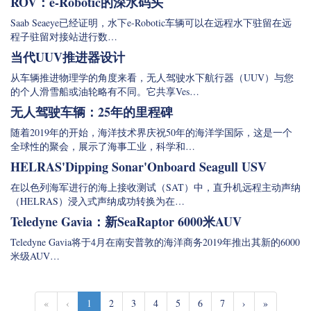
ROV：e-Robotic的深水码头
Saab Seaeye已经证明，水下e-Robotic车辆可以在远程水下驻留在远
程子驻留对接站进行数…
当代UUV推进器设计
从车辆推进物理学的角度来看，无人驾驶水下航行器（UUV）与您
的个人滑雪船或油轮略有不同。它共享Ves…
无人驾驶车辆：25年的里程碑
随着2019年的开始，海洋技术界庆祝50年的海洋学国际，这是一个
全球性的聚会，展示了海事工业，科学和…
HELRAS'Dipping Sonar'Onboard Seagull USV
在以色列海军进行的海上接收测试（SAT）中，直升机远程主动声纳
（HELRAS）浸入式声纳成功转换为在…
Teledyne Gavia：新SeaRaptor 6000米AUV
Teledyne Gavia将于4月在南安普敦的海洋商务2019年推出其新的6000
米级AUV…
«
‹
1
2
3
4
5
6
7
›
»