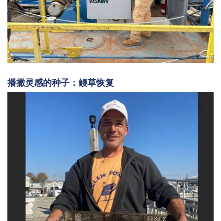
播撒灵感的种子：鳗草恢复