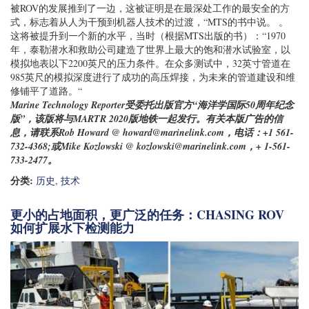
人类超越安全潜水深度”。事实上，随着这项技术的发展，它也同时
被ROV的发展推到了一边，这被证明是在最深处工作的最安全的方
式，标志着从人为干预到机器人技术的过渡，“MTS的书中说。 。
这将被提升到一个新的水平，当时（根据MTS出版的书）：“1970
年，泰勒潜水和救助公司建造了世界上最大的饱和潜水试验室，以
模拟地表以下2200英尺的压力条件。在众多测试中，32英寸管道在
985英尺的模拟深度进行了成功的高压焊接，为未来的管道建设和维
修铺平了道路。“
Marine Technology
Reporter受委托出版官方“海洋学国际50周年纪念
版”，该版将与MARTR 2020版地铁一起发行。有关本版广告的信
息，请联系Rob Howard @
howard@marinelink.com
，电话：+1 561-
732-4368;或Mike Kozlowski @
kozlowski@marinelink.com
，+ 1-561-
733-2477。
分类:
历史
,
技术
更小的占地面积，更广泛的任务：CHASING ROV
如何扩展水下检测能力