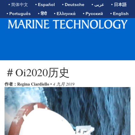
• 简体中文
• Español
• Deutsche
• عربى
• 日本語
• Português
• हिंदी
• Ελληνικά
• Русский
• English
＃Oi2020历史
作者：Regina Ciardiello
•
4 九月 2019
Previous
Next