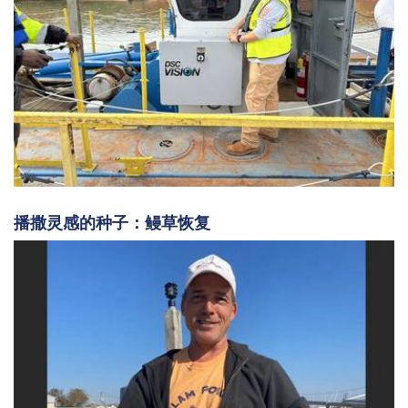
播撒灵感的种子：鳗草恢复