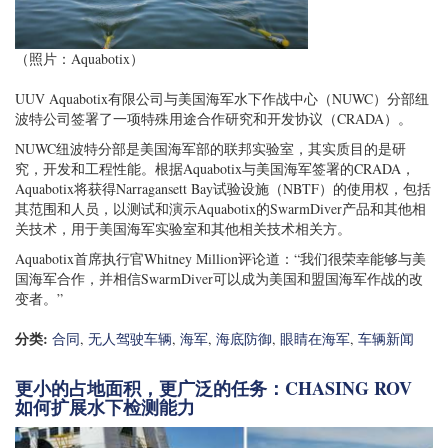
（照片：Aquabotix）
UUV Aquabotix有限公司与美国海军水下作战中心（NUWC）分部纽
波特公司签署了一项特殊用途合作研究和开发协议（CRADA）。
NUWC纽波特分部是美国海军部的联邦实验室，其实质目的是研
究，开发和工程性能。根据Aquabotix与美国海军签署的CRADA，
Aquabotix将获得Narragansett Bay试验设施（NBTF）的使用权，包括
其范围和人员，以测试和演示Aquabotix的SwarmDiver产品和其他相
关技术，用于美国海军实验室和其他相关技术相关方。
Aquabotix首席执行官Whitney Million评论道：“我们很荣幸能够与美
国海军合作，并相信SwarmDiver可以成为美国和盟国海军作战的改
变者。”
分类:
合同
,
无人驾驶车辆
,
海军
,
海底防御
,
眼睛在海军
,
车辆新闻
更小的占地面积，更广泛的任务：CHASING ROV
如何扩展水下检测能力