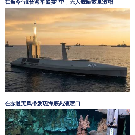
在当今“混合海军盛宴”中，无人舰艇数量激增
在赤道无风带发现海底热液喷口