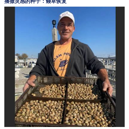
播撒灵感的种子：鳗草恢复