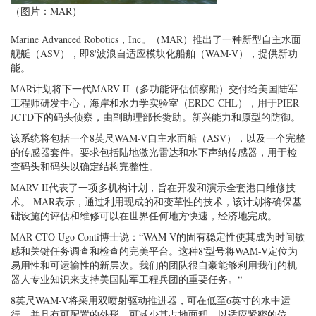
（图片：MAR）
Marine Advanced Robotics，Inc。（MAR）推出了一种新型自主水面
舰艇（ASV），即8'波浪自适应模块化船舶（WAM-V），提供新功
能。
MAR计划将下一代MARV II（多功能评估侦察船）交付给美国陆军
工程师研发中心，海岸和水力学实验室（ERDC-CHL），用于PIER
JCTD下的码头侦察，由副助理部长赞助。新兴能力和原型的防御。
该系统将包括一个8英尺WAM-V自主水面船（ASV），以及一个完整
的传感器套件。要求包括陆地激光雷达和水下声纳传感器，用于检
查码头和码头以确定结构完整性。
MARV II代表了一项多机构计划，旨在开发和演示全套港口维修技
术。 MAR表示，通过利用现成的和变革性的技术，该计划将确保基
础设施的评估和维修可以在世界任何地方快速，经济地完成。
MAR CTO Ugo Conti博士说：“WAM-V的固有稳定性使其成为时间敏
感和关键任务调查和检查的完美平台。这种8'型号将WAM-V定位为
易用性和可运输性的新层次。我们的团队很自豪能够利用我们的机
器人专业知识来支持美国陆军工程兵团的重要任务。“
8英尺WAM-V将采用双喷射驱动推进器，可在低至6英寸的水中运
行，并具有可配置的外形，可减少其占地面积，以适应紧密的位