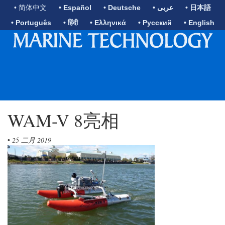
• 简体中文
• Español
• Deutsche
• عربى
• 日本語
• Português
• हिंदी
• Ελληνικά
• Русский
• English
WAM-V 8亮相
•
25 二月 2019