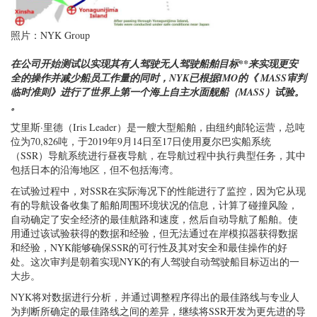
照片：NYK Group
在公司开始测试以实现其有人驾驶无人驾驶船舶目标**来实现更安
全的操作并减少船员工作量的同时，NYK已根据IMO的《 MASS审判
临时准则》进行了世界上第一个海上自主水面舰船（MASS）试验。
。
艾里斯·里德（Iris Leader）是一艘大型船舶，由纽约邮轮运营，总吨
位为70,826吨，于2019年9月14日至17日使用夏尔巴实船系统
（SSR）导航系统进行昼夜导航，在导航过程中执行典型任务，其中
包括日本的沿海地区，但不包括海湾。
在试验过程中，对SSR在实际海况下的性能进行了监控，因为它从现
有的导航设备收集了船舶周围环境状况的信息，计算了碰撞风险，
自动确定了安全经济的最佳航路和速度，然后自动导航了船舶。使
用通过该试验获得的数据和经验，但无法通过在岸模拟器获得数据
和经验，NYK能够确保SSR的可行性及其对安全和最佳操作的好
处。这次审判是朝着实现NYK的有人驾驶自动驾驶船目标迈出的一
大步。
NYK将对数据进行分析，并通过调整程序得出的最佳路线与专业人
为判断所确定的最佳路线之间的差异，继续将SSR开发为更先进的导