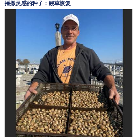
播撒灵感的种子：鳗草恢复