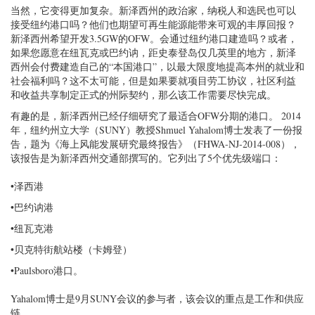
当然，它变得更加复杂。新泽西州的政治家，纳税人和选民也可以
接受纽约港口吗？他们也期望可再生能源能带来可观的丰厚回报？
新泽西州希望开发3.5GW的OFW。会通过纽约港口建造吗？或者，
如果您愿意在纽瓦克或巴约讷，距史泰登岛仅几英里的地方，新泽
西州会付费建造自己的“本国港口”，以最大限度地提高本州的就业和
社会福利吗？这不太可能，但是如果要就项目劳工协议，社区利益
和收益共享制定正式的州际契约，那么该工作需要尽快完成。
有趣的是，新泽西州已经仔细研究了最适合OFW分期的港口。 2014
年，纽约州立大学（SUNY）教授Shmuel Yahalom博士发表了一份报
告，题为《海上风能发展研究最终报告》（FHWA-NJ-2014-008），
该报告是为新泽西州交通部撰写的。它列出了5个优先级端口：
•泽西港
•巴约讷港
•纽瓦克港
•贝克特街航站楼（卡姆登）
•Paulsboro港口。
Yahalom博士是9月SUNY会议的参与者，该会议的重点是工作和供应
链。