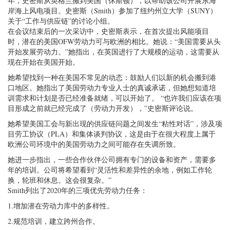
年，史密斯从英格兰搬到美国（休斯顿），以帮助该公司开展东海
岸海上风电项目。史密斯（Smith）参加了纽约州立大学（SUNY）
关于“工作与供应链”的讨论小组。
在会议结束后的一次采访中，史密斯表示，在首次提出风能项目
时，潜在的美国OFW劳动力可与欧洲的相比。她说：“美国需要从头
开始发展劳动力。”她指出，在英国进行了大规模的运动，这需要从
现在开始在美国开始。
她希望找到一种在美国不常见的动态：鼓励人们以新的机会搬到港
口地区。她指出了美国劳动力专业人士的真诚承诺，但她想知道培
训需求和计划是否已经准备就绪，可以开始了。 “也许我们应该在项
目形成之前就已经完成了（劳动力开发），”史密斯评论说。
她希望美国工会与新出现的供应链问题之间发生“粘性对话”，涉及项
目劳工协议（PLA）和集体谈判协议，这是由于在很大程度上属于
欧洲公司环境中的美国劳动力之间可能存在失调所致。
她进一步指出，一些合作伙伴公司拥有专门的设备和资产，需要多
年的培训。公司将希望看到“灵活性和差异性的余地，例如工作轮
换，轮班和休息。这会很复杂。”
Smith列出了2020年的三项优先劳动力任务：
1.增加潜在劳动力库中的多样性。
2.规范培训，建立跨州合作。