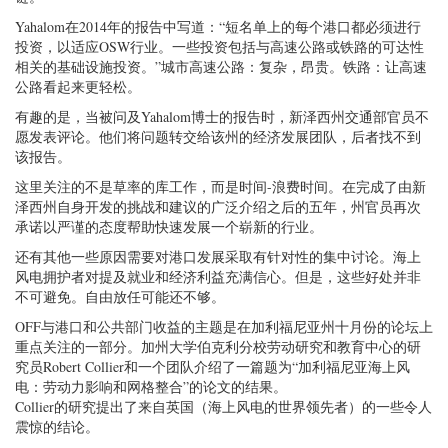
Yahalom在2014年的报告中写道：“短名单上的每个港口都必须进行
投资，以适应OSW行业。一些投资包括与高速公路或铁路的可达性
相关的基础设施投资。”城市高速公路：复杂，昂贵。铁路：让高速
公路看起来更轻松。
有趣的是，当被问及Yahalom博士的报告时，新泽西州交通部官员不
愿发表评论。他们将问题转交给该州的经济发展团队，后者找不到
该报告。
这里关注的不是草率的库工作，而是时间-浪费时间。在完成了由新
泽西州自身开发的挑战和建议的广泛介绍之后的五年，州官员再次
承诺以严谨的态度帮助快速发展一个崭新的行业。
还有其他一些原因需要对港口发展采取有针对性的集中讨论。海上
风电拥护者对提及就业和经济利益充满信心。但是，这些好处并非
不可避免。自由放任可能还不够。
OFF与港口和公共部门收益的主题是在加利福尼亚州十月份的论坛上
重点关注的一部分。加州大学伯克利分校劳动研究和教育中心的研
究员Robert Collier和一个团队介绍了一篇题为“加利福尼亚海上风
电：劳动力影响和网格整合”的论文的结果。
Collier的研究提出了来自英国（海上风电的世界领先者）的一些令人
震惊的结论。