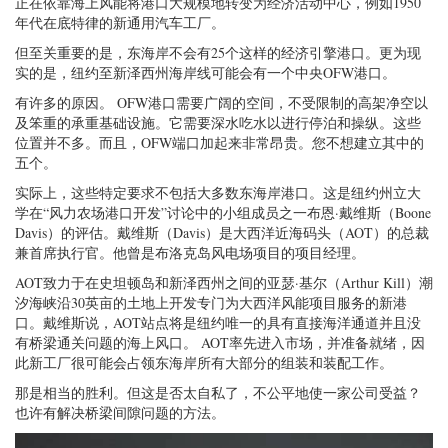
正在依靠海上风能将港口大规模地转变为经济活动中心，例如1950
年代在底特律的新通用汽车工厂。
但至关重要的是，东海岸不会有25个这样的经济引擎港口。更为现
实的是，纽约至新泽西州海岸线可能会有一个中央OFW港口。
有许多的原因。 OFW港口需要广阔的空间，不受限制的高架净空以
及笨重的承重基础设施。它需要深水吃水以进行停泊和操纵。这些
位置并不多。而且，OFW端口加起来非常昂贵。您不想建立其中的
五个。
实际上，这些特定要求不包括大多数东海岸港口。这是纽约州立大
学在“风力农场港口开发”讨论中的小组成员之一布恩·戴维斯（Boone
Davis）的评估。戴维斯（Davis）是大西洋近海码头（AOT）的总裁
兼首席执行官。他曾是布洛克岛风电场项目的项目经理。
AOT致力于在史坦顿岛和新泽西州之间的亚瑟·基尔（Arthur Kill）潮
汐海峡沿30英亩的土地上开发专门为大西洋风能项目服务的新港
口。戴维斯说，AOT站点将是纽约唯一的具有直接海洋通道并且没
有桥梁通关问题的海上风口。 AOT率先进入市场，并准备就绪，因
此新工厂很可能会占领东海岸所有大部分的组装和装配工作。
那是相当的胜利。但这是否太自私了，不公平地使一家公司受益？
也许有解决桥梁间隙问题的方法。