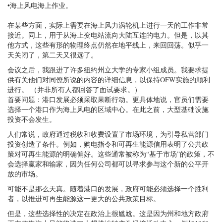
•海上风电海上作业。
在某些方面，实际上需要在海上风力涡轮机上进行一天的工作非常
接近。同上，用于从海上变电站流向大陆互连的电力。但是，以其
他方式，这些有形的物理终点仍然在地平线上，来回回荡。似乎一
天关闭了，第二天又很远了。
会议之后，我跟进了许多纽约州立大学的专家小组成员。我要求提
供有关他们对同僚所说的内容的详细信息，以保持OFW实施的顺利
进行。 （并非所有人都回答了面试要求。）
首要问题：港口发展必须采取果断行动。更具体地说，官员们需要
选择一个港口作为海上风电的区域中心。在此之前，大型基础设施
投资不会发生。
人们常说，政府通过税收和收费设置了市场环境，为引导私营部门
投资创造了条件。例如，购电指令和可再生能源信用表明了公共政
策对可再生能源的明确偏好。这些通常被称为“基于市场”的政策，不
会选择赢家和输家，因为任何公司都可以寻求参与这个新的公平开
放的市场。
可能不是那么天真。随着港口的发展，政府可能必须选择一个胜利
者，以推进可再生能源这一更大的公共政策目标。
但是，这些选择性的决定在政治上很尴尬。这是因为州和地方政府