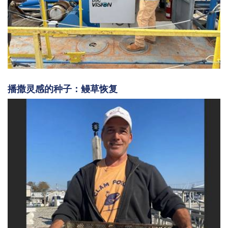
播撒灵感的种子：鳗草恢复