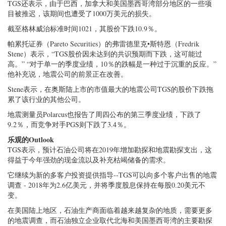
TGS还表示，由于巴西，加拿大和美国墨西哥湾部分地区的一些项
目被推迟，该期间也遭受了1000万美元的损失。
截至格林威治标准时间1021，其股价下跌10.9％。
帕累托证券（Pareto Securities）的弗雷德里克•斯特恩（Fredrik
Stene）表示，“TGS股价因未达到的共识预期而下跌，这可能过
高。” “对于单一的季度业绩，10％的跌幅是一种过于沉重的反应。”
他补充说，地震公司的前景正在改善。
Stene表示，在奥斯陆上市的市值最大的地震公司TGS的股价下跌拖
累了该行业的其他公司。
地震测量员Polarcus也报告了周四公布的第三季度业绩，下跌了
9.2％，而竞争对手PGS则下跌了3.4％。
乐观的Outlook
TGS表示，预计石油公司将在2019年增加勘探和地震勘探支出，这
得益于今年强劲的现金流以及补充枯竭储备的需求。
它继续为新的多客户投资提供指导--TGS可以向多个客户出售的地震
调查 - 2018年为2.6亿美元，并将季度股息保持在每股0.20美元不
变。
在美国陆上地区，石油生产商面临着越来越复杂的地质，需要更多
的地震调查，而石油独立企业取代北海和美国墨西哥湾的主要勘探