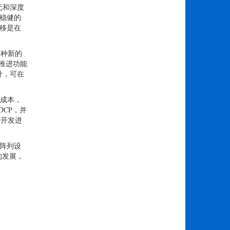
单元和深度
更稳健的
偏移是在
一种新的
和推进功能
计，可在
量成本，
DCP，并
使开发进
的阵列设
的发展，