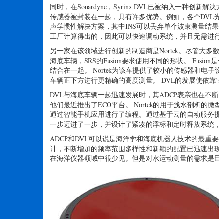
SPRINT-NAV即使在极端的角度下也能正常工作（照片由So
同时，在Sonardyne，Syrinx DVL已被纳入一种创
传感器被封装在一起，具有许多优势。例如，各个DVL光
声学惯性解决方案，其中INS可以丢弃单个波束测量结
工厂计算得出的，因此可以快速调动系统，并且无需进行
另一家在该领域进行创新的制造商是Nortek。尽管大
海底车辆，SRS的Fusion要求使用不同的形状。 Fus
结合在一起。 Nortek为该车提供了较小的传感器和
车辆正下方进行更精确的高度测量。 DVL的发展使依
DVL与海底车辆一起迅速发展时，其ADCP表亲也在不断
他们最近推出了ECO平台。 Nortek的用于浅水剖析的微型
通过智能手机应用进行了编程。通过基于云的自动服务提供
一步迈进了一步，并设计了紧凑的浮标和定时释放系统
ADCP和DVL可以说是海洋学和海底机器人技术的最
计，不断增加的频率范围多样性和新颖的配置已迅速出
在海洋仪器领域中很少见。但是对水运动测量的需求是