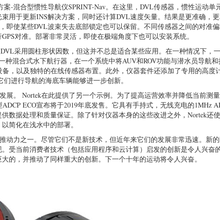
nardyne提供）
新解决方案-混合型惯性导航仪SPRINT-Nav。在这里，DVL传感器，惯性运动
束用于更新INS解决方案，同时还计算DVL速度矢量。结果是更准确，
果，即使某些DVL波束失去底部锁定也可以保留。不同传感器之间的对准
GPS对准。部署非常灵活，即使在极端角度下也可以安装系统。
多数DVL采用圆柱形状因数，但这并不总是适合某些应用。在一种情况下，
ion是一种混合式水下航行器，在一个系统中将AUV和ROV功能与潜水员导航
电子设备，以及独特的在线传感器布置。此外，仪器套件还添加了专用的高度
靠它们进行导航的海底车辆能够进一步创新。
发展。 Nortek在此提供了另一个示例。为了提高运营效率并降低当前测
ADCP ECO宣布将于2019年底发售。它具有手持式，无线充电的1MHz A
数据处理和质量保证。除了针对仪器本身的这些改进之外，Nortek还
，以简化在浅水中的部署。
重要推动力之一。尽管它们不是新技术，但近年来它们的发展非常迅速。新
现。受当前消费者技术（包括应用程序和云计算）启发的创新是令人兴奋
巨大的，并推动了同样重大的创新。下一个十年的运动将令人兴奋。