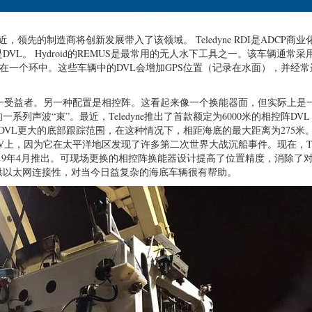
，领先的制造商将创新发展带入了该领域。 Teledyne RDI是ADCP商
L。 Hydroid的REMUS是最常用的无人水下工具之一。该车辆通常采
器安装在一个环中。这些车辆中的DVL会增加GPS位置（记录在水面），并经
。
唯一受益者。另一种配置是相控阵。这看起来像一个换能器面，但实际上是
声波“束”。最近，Teledyne推出了首款额定为6000米的相控阵DV
DVL更大的底部跟踪范围，在这种情况下，相距海底的最大距离为275米
c的深额定ROV上，因为它在太平洋地区发现了许多第二次世界大战沉船事件。现在，Tel
于2019年4月推出。可现场更换的相控阵换能器设计提高了位置精度，消除了
供以太网连接性，对当今日益复杂的海底车辆很有帮助。