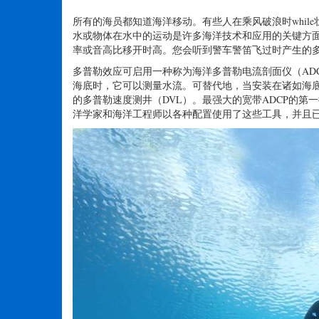
紧凑的ECO ADCP（图片由Nortek提供）
所有的海员都知道海洋移动。有些人在乘风破浪时whi
水或物体在水中的运动是许多海洋技术和应用的关键方
率或音高比移开时高。您会听到警车警笛飞过时产生的
多普勒效应可启用一种称为海洋多普勒电流剖面仪（AD
海底时，它可以测量水流。可替代地，当安装在诸如海
的多普勒速度测井（DVL）。最强大的宽带ADCP的第
洋学家和海洋工程师以各种配置使用了这些工具，并且