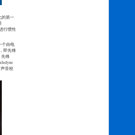
业化的第一
用
常进行惯性
一个由电
L，即先锋
。先锋
edyne
对声音校