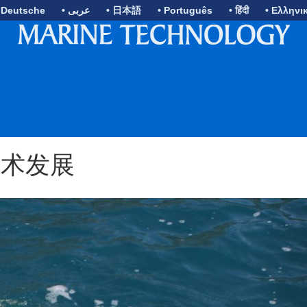
 Deutsche
• عربى
• 日本語
• Português
• हिंदी
• Ελληνι
技术发展
N