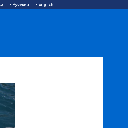
κά
• Русский
• English
ext